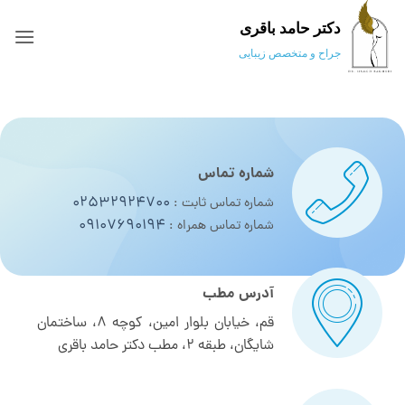
Ski
دکتر حامد باقری
t
conten
جراح و متخصص زیبایی
شماره تماس
02532924700
شماره تماس ثابت :
09107690194
شماره تماس همراه :
آدرس مطب
قم، خیابان بلوار امین، کوچه ۸، ساختمان
شایگان، طبقه ۲، مطب دکتر حامد باقری