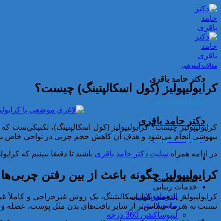
Skip
to
content
مقالات آموزشی
دکتر حامد باقری
کرایولیپولیز (کول اسکالپتینگ) چیست؟
جراح و متخصص زیبایی
دکتر حامد باقری
كرايوليپوليز چیست؟ کرایولیپولیز (کول اسکالپتینگ)، تکنیکی‌ست که 
بیهوشی انجام می‌شود و هدف آن کاهش حجم چربی در نواحی خاص بدن 
جراح و متخصص زیبایی
در ادامه همراه
سایت دکتر حامد باقری
باشید تا دقیقا ببینیم که كر
کرایولیپولیز چگونه باعث از بین رفتن چربی‌ها
صفحه نخست
خدمات زیبایی
ابدومینوپلاستی
کرایولیپولیز یا همان کول‌اسکالپتینگ، یک روش غیرجراحی و کاملا
ماموپلاستی
نسبت به سرما حساس‌تر از سایر بافت‌های بدن مثل پوست، عضله و 
لیپوساکشن 360 درجه