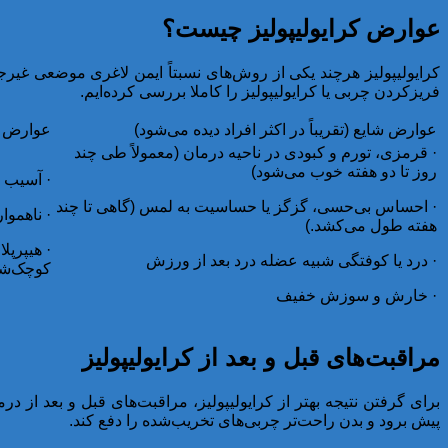
عوارض کرایولیپولیز چیست؟
کرایولیپولیز هرچند یکی از روش‌های نسبتاً ایمن لاغری موضعی غ
فریزکردن چربی یا کرایولیپولیز را کاملا بررسی کرده‌ایم.
عوارض شایع (تقریباً در اکثر افراد دیده می‌شود)
عوارض نا
· قرمزی، تورم و کبودی در ناحیه درمان (معمولاً طی چند
روز تا دو هفته خوب می‌شود)
· آسیب 
· احساس بی‌حسی، گزگز یا حساسیت به لمس (گاهی تا چند
· ناهموا
هفته طول می‌کشد.)
· هیپرپل
· درد یا کوفتگی شبیه عضله درد بعد از ورزش
کوچک‌شد
· خارش و سوزش خفیف
مراقبت‌های قبل و بعد از کرایولیپولیز
برای گرفتن نتیجه بهتر از کرایولیپولیز، مراقبت‌های قبل و بعد از د
پیش برود و بدن راحت‌تر چربی‌های تخریب‌شده را دفع کند.