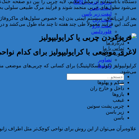
تزریق چربی (BBL)
می‌شود سلول‌های چربی منجمد شوند و فرآیند مرگ طبیعی سلولی به نا
لیفت باسن
لیفت زیر باسن
بعد از این اتفاق، سیستم ایمنی بدن (به خصوص سلول‌های ماکروفاژ)
لیفت ران
می‌کند. این فرآیند معمولاً طی چند هفته تا چند ماه طول می‌کشد و در
لیفت بازو
فلوردلیس
مقالات
درباره ما
تماس با ما
لاغری موضعی با کرایولیپولیز برای کدام نو
نمونه کارها
تصاویر
ویدیوها
کرایولیپولیز (کول اسکالپتینگ) برای کسانی که چربی‌های موضعی م
می‌شود.
شکم و پهلوها
داخل و خارج ران
بازوها
غبغب
چربی پشت سوتین
زیر باسن
باسن
علاوه‌برآن می‌توان از این روش برای نواحی کوچک‌تر مثل اطراف زانو،